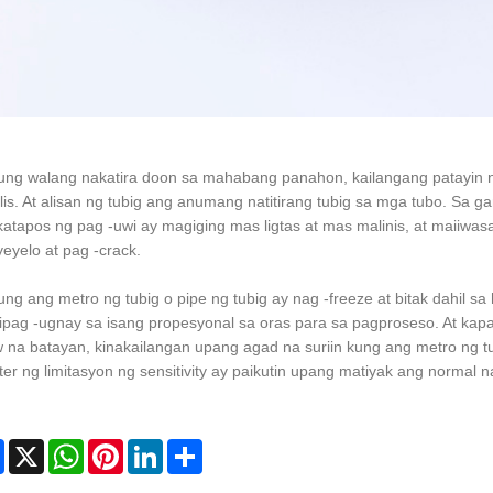
ung walang nakatira doon sa mahabang panahon, kailangang patayin n
is. At alisan ng tubig ang anumang natitirang tubig sa mga tubo. Sa g
atapos ng pag -uwi ay magiging mas ligtas at mas malinis, at maiiwas
eyelo at pag -crack.
ung ang metro ng tubig o pipe ng tubig ay nag -freeze at bitak dahil s
pag -ugnay sa isang propesyonal sa oras para sa pagproseso. At kapa
 na batayan, kinakailangan upang agad na suriin kung ang metro ng 
ter ng limitasyon ng sensitivity ay paikutin upang matiyak ang normal n
Facebook
X
WhatsApp
Pinterest
LinkedIn
Share