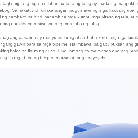
a taglamig, ang mga panlabas na tubo ng tubig ay madaling maapektu
bog. Samakatuwid, kinakailangan na gumawa ng mga hakbang upang m
d ng pambalot na hindi nagamit na mga kumot, mga piraso ng tela, at 
ring epektibong maiwasan ang mga tubo ng tubig.
apag ang panahon ay medyo malamig at sa ibaba zero, ang mga kina
angang gawin para sa mga pipeline. Halimbawa, sa gabi, buksan ang g
king balde sa ilalim ng gripo. Hindi lamang ito maiiwasan ang pag -aak
ubig sa mga tubo ng tubig at maiwasan ang pagyeyelo.