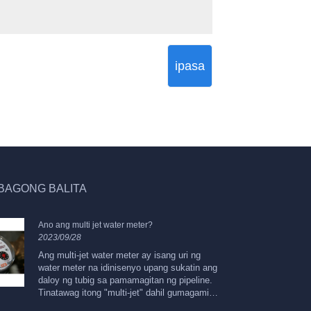
ipasa
BAGONG BALITA
Ano ang multi jet water meter?
An
2023/09/28
ka
20
Ang multi-jet water meter ay isang uri ng
water meter na idinisenyo upang sukatin ang
T
daloy ng tubig sa pamamagitan ng pipeline.
ng
Tinatawag itong "multi-jet" dahil gumagamit
up
ito ng maraming water jet o stream upang
tu