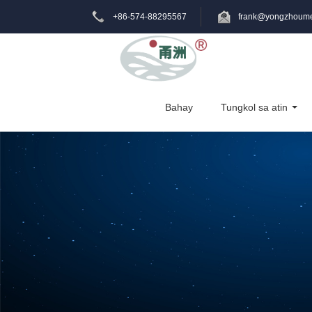
+86-574-88295567
frank@yongzhoume
Bahay
Tungkol sa atin