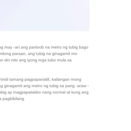
g may -ari ang panloob na metro ng tubig bago
anitong paraan, ang tubig na ginagamit mo
an din nito ang iyong mga tubo mula sa
a hindi tamang pagpapanatili, kailangan mong
g ginagamit ang metro ng tubig sa pang -araw -
tubig ay magpapatakbo nang normal at kung ang
a pagbibilang.