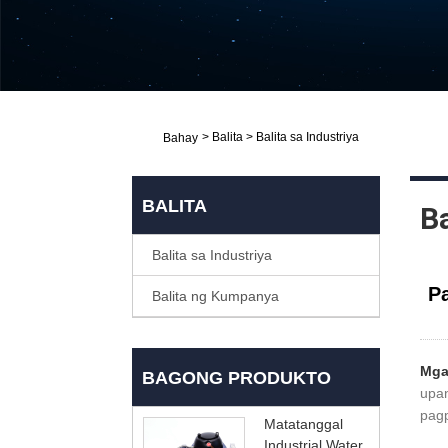
>
Balita
>
Balita sa Industriya
Bahay
BALITA
Ba
Balita sa Industriya
P
Balita ng Kumpanya
Mga
BAGONG PRODUKTO
upa
pagp
Matatanggal
Industrial Water