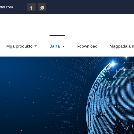
ter.com
Mga produkto
Balita
I-download
Magpadala n