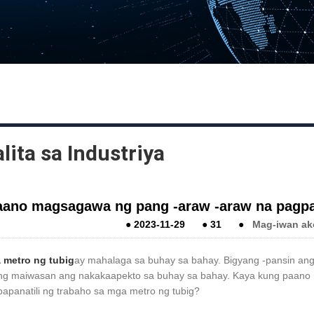
lita sa Industriya
aano magsagawa ng pang -araw -araw na pagpap
●
2023-11-29
●
31
●
Mag-iwan ak
 metro ng tubig
ay mahalaga sa buhay sa bahay. Bigyang -pansin ang
ng maiwasan ang nakakaapekto sa buhay sa bahay. Kaya kung paano
apanatili ng trabaho sa mga metro ng tubig?