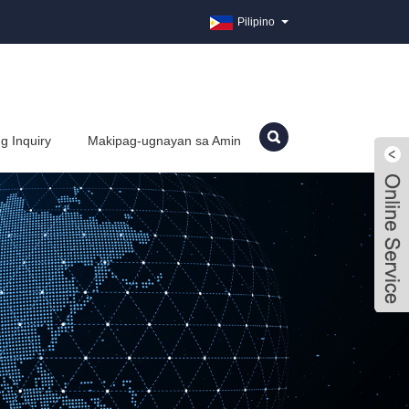
Pilipino
g Inquiry
Makipag-ugnayan sa Amin
Live