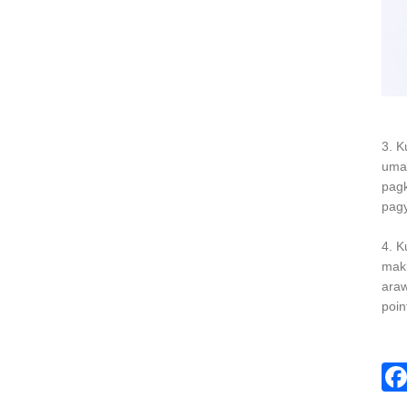
3. K
umal
pagk
pagy
4. K
maki
araw
poin