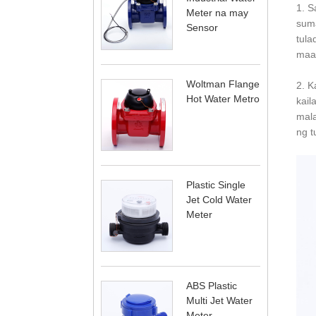
1. S
Meter na may
suma
Sensor
tula
maaa
Woltman Flange
2. K
Hot Water Metro
kail
mala
ng t
Plastic Single
Jet Cold Water
Meter
ABS Plastic
Multi Jet Water
Meter