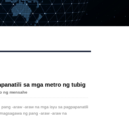
anatili sa mga metro ng tubig
o ng mensahe
 pang -araw -araw na mga isyu sa pagpapanatili
 magsagawa ng pang -araw -araw na