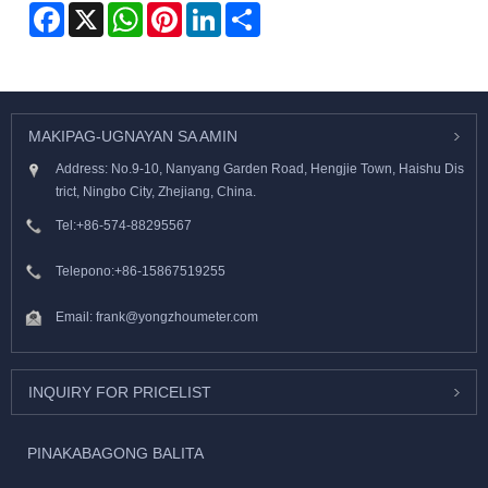
Facebook
X
WhatsApp
Pinterest
LinkedIn
Share
MAKIPAG-UGNAYAN SA AMIN
Address: No.9-10, Nanyang Garden Road, Hengjie Town, Haishu Dis
trict, Ningbo City, Zhejiang, China.
Tel:
+86-574-88295567
Telepono:
+86-15867519255
Email:
frank@yongzhoumeter.com
INQUIRY FOR PRICELIST
PINAKABAGONG BALITA